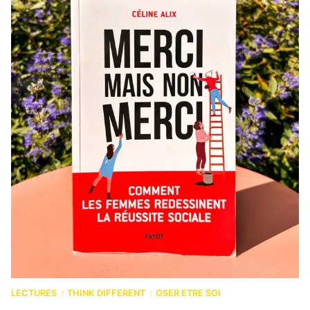
LECTURES
THINK DIFFERENT
OSER ETRE SOI
/
/