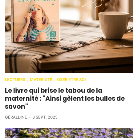
LECTURES
MATERNITÉ
OSER ETRE SOI
/
/
Le livre qui brise le tabou de la
maternité : "Ainsi gèlent les bulles de
savon"
GÉRALDINE
8 SEPT. 2025